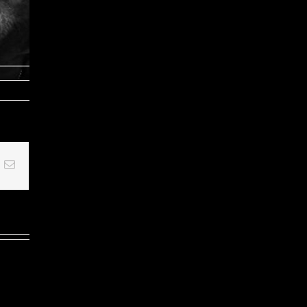
t
k
Email