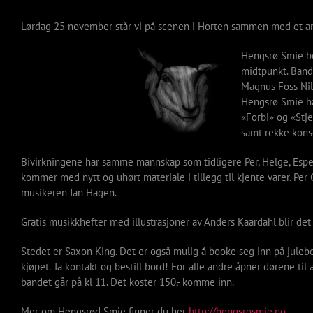
Lørdag 25 november står vi på scenen i Horten sammen med et 
Hengsrø Smie bes
midtpunkt. Band
Magnus Foss Nil
Hengsrø Smie har
«Forbi» og «Stje
samt rekke kons
Bivirkningene har samme mannskap som tidligere Per, Helge, Espen,
kommer med nytt og uhørt materiale i tillegg til kjente varer. Per C
musikeren Jan Hagen.
Gratis musikkhefter med illustrasjoner av Anders Kaardahl blir det 
Stedet er Saxon King. Det er også mulig å booke seg inn på julebo
kjøpet. Ta kontakt og bestill bord! For alle andre åpner dørene til 
bandet går på kl 11. Det koster 150,- komme inn.
Mer om Hengsrød Smie finner du her
http://hengsrosmie.no