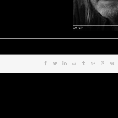
Facebook
Twitter
Linkedin
Reddit
Tumblr
Google+
Pinteres
V