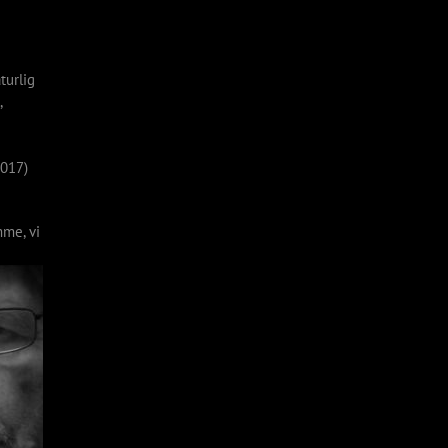
turlig
,
2017)
mme, vi