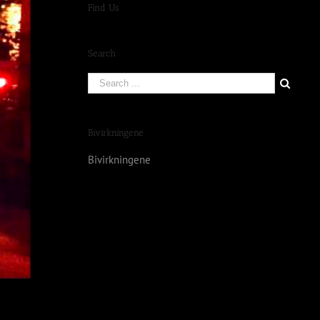
Find Us
Search
Bivirkningene
Bivirkningene