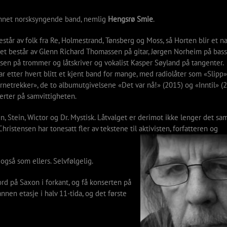
annet norsksyngende band, nemlig
Hengsrø Smie
.
tår av folk fra Re, Holmestrand, Tønsberg og Moss, så Horten blir et na
et består av Glenn Richard Thomassen på gitar, Jørgen Norheim på bass
sen på trommer og låtskriver og vokalist Kasper Søyland på tangenter.
 etter hvert blitt et kjent band for mange, med radiolåter som «Slipp»
rnetrekker», de to albumutgivelsene «Det var nå!» (2015) og «Inntil» (
erter på samvittigheten.
 Stein, Wictor og Dr. Mystisk. Låtvalget er derimot ikke lenger det sa
hristensen har tonesatt fler av tekstene til aktivisten, forfatteren og
også som ellers. Selvfølgelig.
rd på Saxon i forkant, og få konserten på
annen etasje i halv 11-tida, og det første