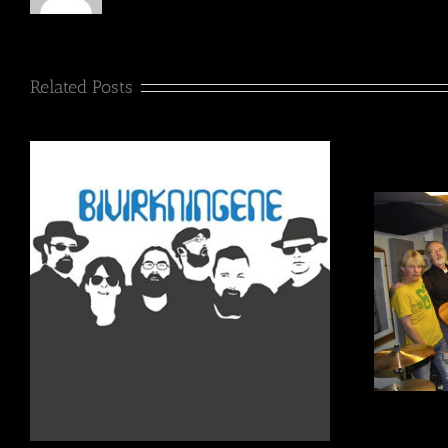
Related Posts
Bivirkningene Omtale Gjengangeren Horten
21. nov. 2016