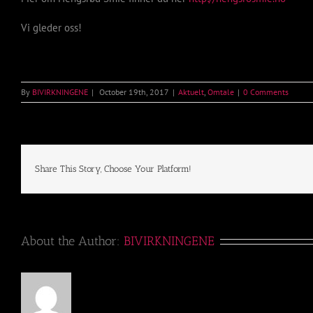
Vi gleder oss!
By
BIVIRKNINGENE
|
October 19th, 2017
|
Aktuelt
,
Omtale
|
0 Comments
Share This Story, Choose Your Platform!
About the Author:
BIVIRKNINGENE