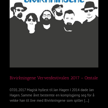
Bivirkningene Vervenfestivalen 2017 – Omtale
07.01.2017 Magisk hyllest til Jan Hagen I 2014 døde Jan
Hagen. Samme året bestemte en kompisgjeng seg for å
vekke han til live med Bivirkningene som spiller [...]