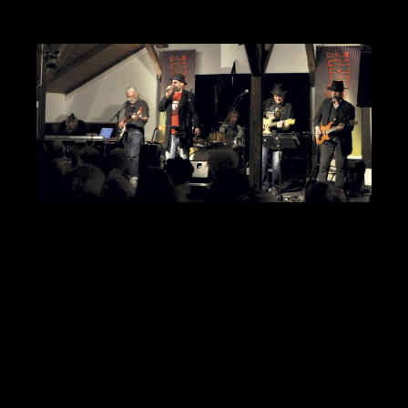
Bivirkningene Stallen Horten 26. nov. 2016 –
Anmeldelse
Konsert Bivirkningene Stallen 26.11.16. Anmeldt av Anne-
Jo Kristiansen Foto: Tore Kristiansen Selv om forfatteren,
poeten og musikeren Jan Hagen gikk ut av tiden i 2014,
har bandet [...]