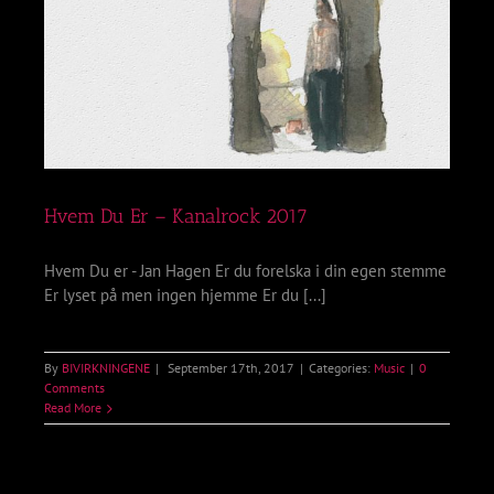
Hvem Du Er – Kanalrock 2017
Hvem Du er - Jan Hagen Er du forelska i din egen stemme
Er lyset på men ingen hjemme Er du [...]
By
BIVIRKNINGENE
|
September 17th, 2017
|
Categories:
Music
|
0
Comments
Read More